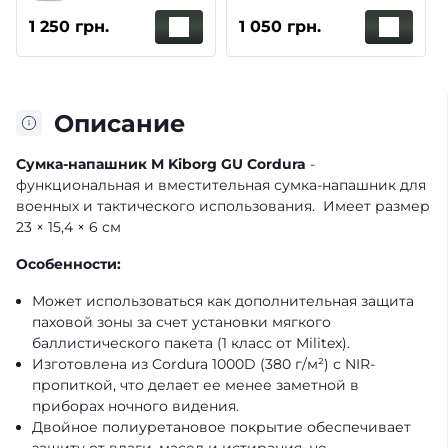
сумки под защиту
сумки под защиту
1 250 грн.
1 050 грн.
паха M 26,2*15,8 (2
паха M 26,2*15,8 (1
класс защиты)
класс защиты)
Описание
Сумка-напашник M Kiborg GU Cordura
-
функциональная и вместительная сумка-напашник для
военных и тактического использования. Имеет размер
23 × 15,4 × 6 см
Особенности:
Может использоваться как дополнительная защита
паховой зоны за счет установки мягкого
баллистического пакета (1 класс от Militex).
Изготовлена из Cordura 1000D (380 г/м²) с NIR-
пропиткой, что делает ее менее заметной в
приборах ночного видения.
Двойное полиуретановое покрытие обеспечивает
защиту от влаги, масел и истирания, не