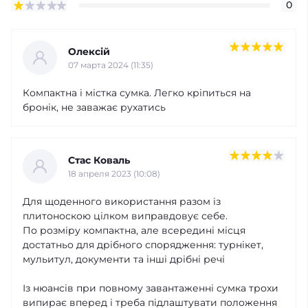
0
Олексій
07 марта 2024 (11:35)
Компактна і містка сумка. Легко кріпиться на
бронік, не заважає рухатись
Стас Коваль
18 апреля 2023 (10:08)
Для щоденного використання разом із
плитоноскою цілком виправдовує себе.
По розміру компактна, але всередині місця
достатньо для дрібного спорядження: турнікет,
мульитул, документи та інші дрібні речі
Із нюансів при повному завантаженні сумка трохи
випирає вперед і треба підлаштувати положення