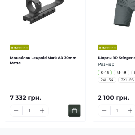
в наличии
в наличии
Моноблок Leupold Mark AR 30mm
Шорты BR Stinger 
Matte
Размер
S-46
M-48
2XL-54
3XL-56
7 332 грн.
2 100 грн.