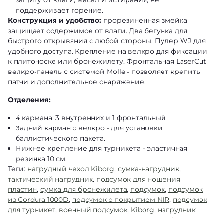
поддерживает горение.
Конструкция и удобство:
прорезиненная змейка
защищает содержимое от влаги. Два бегунка для
быстрого открывания с любой стороны. Пулер WJ для
удобного доступа. Крепление на велкро для фиксации
к плитоноске или бронежилету. Фронтальная LaserCut
велкро-панель с системой Molle - позволяет крепить
патчи и дополнительное снаряжение.
Отделения:
4 кармана: 3 внутренних и 1 фронтальный
Задний карман с велкро - для установки
баллистического пакета.
Нижнее крепление для турникета - эластичная
резинка 10 см.
Теги:
нагрудный чехол Kiborg
,
сумка-нагрудник
,
тактический нагрудник
,
подсумок для ношения
пластин
,
сумка для бронежилета
,
подсумок
,
подсумок
из Cordura 1000D
,
подсумок с покрытием NIR
,
подсумок
для турникет
,
военный подсумок
,
Kiborg
,
нагрудник