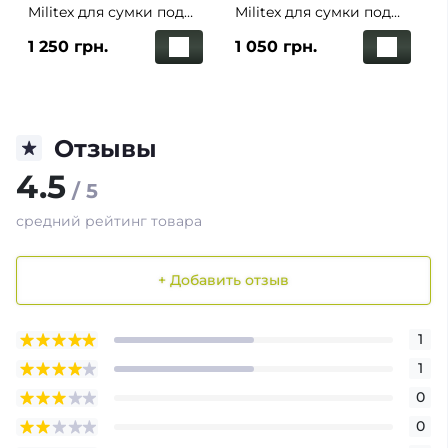
Militex для сумки под
Militex для сумки под
защиту паха M 26,2*15,8
защиту паха M 26,2*15,8
1 250 грн.
1 050 грн.
(2 класс защиты)
(1 класс защиты)
Отзывы
4.5
/ 5
средний рейтинг товара
+ Добавить отзыв
1
1
0
0