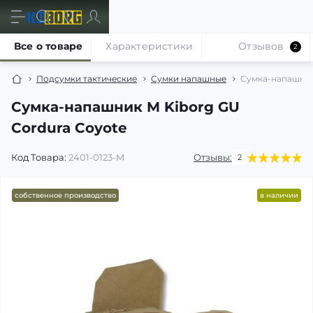
Все о товаре
Характеристики
Отзывов
2
Подсумки тактические
Сумки напашные
Сумка-напашник
Сумка-напашник M Kiborg GU
Cordura Coyote
Код Товара:
2401-0123-M
Отзывы:
2
собственное производство
в наличии