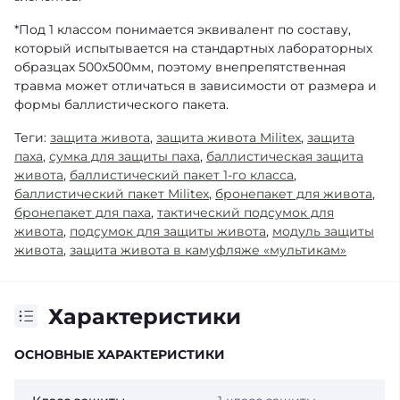
*Под 1 классом понимается эквивалент по составу,
который испытывается на стандартных лабораторных
образцах 500х500мм, поэтому внепрепятственная
травма может отличаться в зависимости от размера и
формы баллистического пакета.
Теги:
защита живота
,
защита живота Militex
,
защита
паха
,
сумка для защиты паха
,
баллистическая защита
живота
,
баллистический пакет 1-го класса
,
баллистический пакет Militex
,
бронепакет для живота
,
бронепакет для паха
,
тактический подсумок для
живота
,
подсумок для защиты живота
,
модуль защиты
живота
,
защита живота в камуфляже «мультикам»
Характеристики
ОСНОВНЫЕ ХАРАКТЕРИСТИКИ