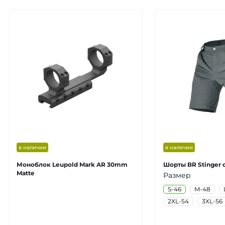
в наличии
в наличии
Моноблок Leupold Mark AR 30mm
Шорты BR Stinger 
Matte
Размер
S-46
M-48
2XL-54
3XL-56