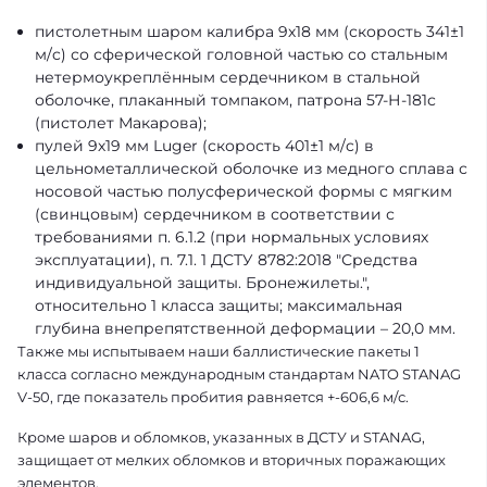
пистолетным шаром калибра 9х18 мм (скорость 341±1
м/c) со сферической головной частью со стальным
нетермоукреплённым сердечником в стальной
оболочке, плаканный томпаком, патрона 57-Н-181с
(пистолет Макарова);
пулей 9х19 мм Luger (скорость 401±1 м/c) в
цельнометаллической оболочке из медного сплава с
носовой частью полусферической формы с мягким
(свинцовым) сердечником в соответствии с
требованиями п. 6.1.2 (при нормальных условиях
эксплуатации), п. 7.1. 1 ДСТУ 8782:2018 "Средства
индивидуальной защиты. Бронежилеты.",
относительно 1 класса защиты; максимальная
глубина внепрепятственной деформации – 20,0 мм.
Также мы испытываем наши баллистические пакеты 1
класса согласно международным стандартам NATO STANAG
V-50, где показатель пробития равняется +-606,6 м/с.
Кроме шаров и обломков, указанных в ДСТУ и STANAG,
защищает от мелких обломков и вторичных поражающих
элементов.