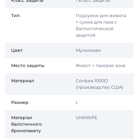
Класс защиты
1 класс защиты
Тип
Подсумок для живота
+ сумка для паха с
баллистической
защитой
Цвет
Мультикам
Место защиты
Живот + паховая зона
Материал
Cordura 1000D
(производство США)
Размер
L
Матеріал
UHMWPE
балістичного
бронепакету