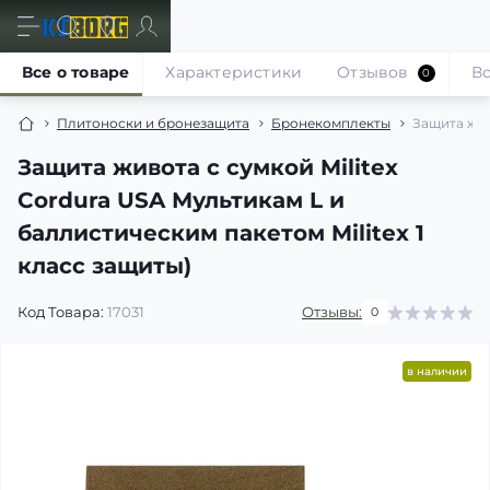
Все о товаре
Характеристики
Отзывов
В
0
Плитоноски и бронезащита
Бронекомплекты
Защита жив
Защита живота с сумкой Militex
Cordura USA Мультикам L и
баллистическим пакетом Militex 1
класс защиты)
Код Товара:
17031
Отзывы:
0
в наличии