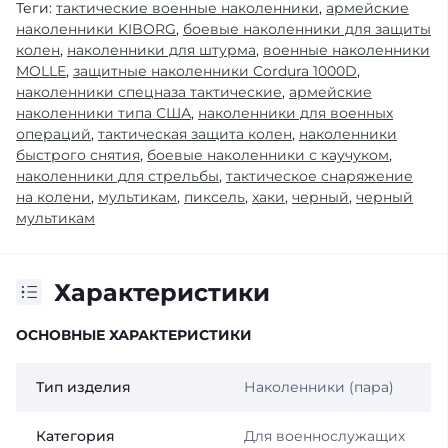
Теги:
тактические военные наколенники
,
армейские
наколенники KIBORG
,
боевые наколенники для защиты
колен
,
наколенники для штурма
,
военные наколенники
MOLLE
,
защитные наколенники Cordura 1000D
,
наколенники спецназа тактические
,
армейские
наколенники типа США
,
наколенники для военных
операций
,
тактическая защита колен
,
наколенники
быстрого снятия
,
боевые наколенники с каучуком
,
наколенники для стрельбы
,
тактическое снаряжение
на колени
,
мультикам
,
пиксель
,
хаки
,
черный
,
черный
мультикам
Характеристики
ОСНОВНЫЕ ХАРАКТЕРИСТИКИ
Тип изделия
Наколенники (пара)
Категория
Для военнослужащих