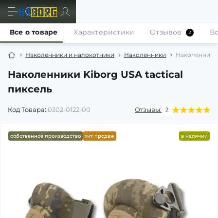
Все о товаре
Характеристики
Отзывов
В
2
Наколенники и налокотники
Наколенники
Наколенники K
Наколенники Kiborg USA tactical
пиксель
Код Товара:
0302-0122-00
Отзывы:
2
собственное производство
хит продаж
в наличии